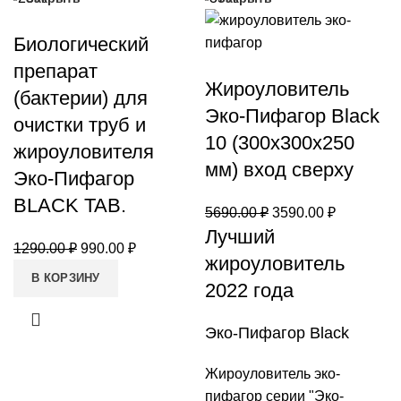
Биологический
препарат
Жироуловитель
(бактерии) для
Эко-Пифагор Black
очистки труб и
10 (300х300х250
жироуловителя
мм) вход сверху
Эко-Пифагор
BLACK TAB.
Первоначальная
Текущая
5690.00
₽
3590.00
₽
Лучший
цена
цена:
Первоначальная
Текущая
1290.00
₽
990.00
₽
составляла
3590.00 ₽
жироуловитель
цена
цена:
В КОРЗИНУ
5690.00 ₽.
2022 года
составляла
990.00 ₽.
1290.00 ₽.
Эко-Пифагор Black
Жироуловитель эко-
пифагор серии "Эко-