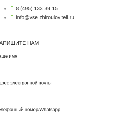
8 (495) 133-39-15
info@vse-zhirouloviteli.ru
ФОРМА СВЯЗИ
АПИШИТЕ НАМ
аше имя
дрес электронной почты
елефонный номер/Whatsapp