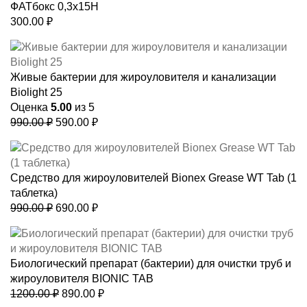
ФАТбокс 0,3х15Н
300.00
₽
Живые бактерии для жироуловителя и канализации
Biolight 25
Оценка
5.00
из 5
Первоначальная
Текущая
990.00
₽
590.00
₽
цена
цена:
составляла
590.00 ₽.
990.00 ₽.
Средство для жироуловителей Bionex Grease WT Tab (1
таблетка)
Первоначальная
Текущая
990.00
₽
690.00
₽
цена
цена:
составляла
690.00 ₽.
990.00 ₽.
Биологический препарат (бактерии) для очистки труб и
жироуловителя BIONIC TAB
Первоначальная
Текущая
1200.00
₽
890.00
₽