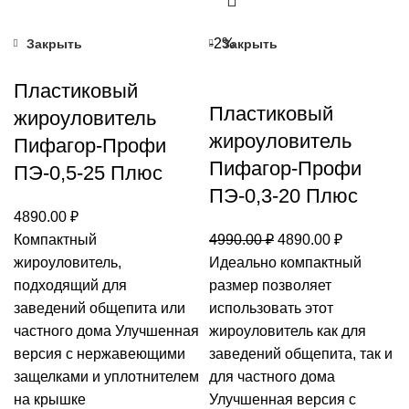
-2%
Закрыть
Закрыть
Пластиковый
Пластиковый
жироуловитель
жироуловитель
Пифагор-Профи
Пифагор-Профи
ПЭ-0,5-25 Плюс
ПЭ-0,3-20 Плюс
4890.00
₽
Первоначальная
Текущая
Компактный
4990.00
₽
4890.00
₽
цена
цена:
жироуловитель,
Идеально компактный
составляла
4890.00 ₽
подходящий для
размер позволяет
4990.00 ₽.
заведений общепита или
использовать этот
частного дома Улучшенная
жироуловитель как для
версия с нержавеющими
заведений общепита, так и
защелками и уплотнителем
для частного дома
на крышке
Улучшенная версия с