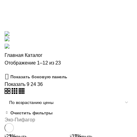
Каталог
Категории
ВСЕ
ТОВАРЫ
ЖИРОУЛОВИТЕЛИ
79 ТОВАРОВ
СЕПТИКИ
7 ТОВАРОВ
СОПУТСТВУЮЩИЕ ТОВАРЫ
9
ТОВАРОВ
Главная
Каталог
Цены:
Отображение 1–12 из 23
по
Показать боковую панель
возрастанию
Показать
9
24
36
Очистить фильтры
Эко-Пифагор
-23%
-37%
Закрыть
Закрыть