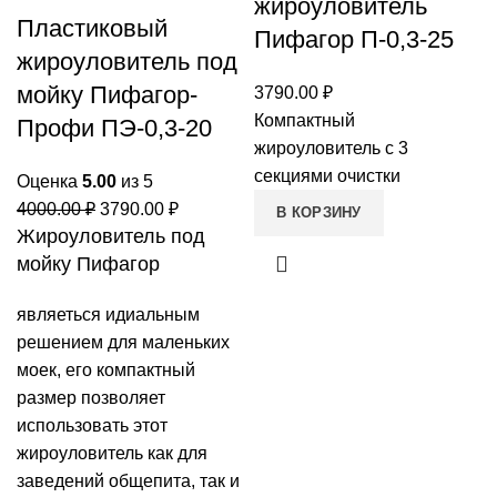
жироуловитель
Пластиковый
Пифагор П-0,3-25
жироуловитель под
мойку Пифагор-
3790.00
₽
Компактный
Профи ПЭ-0,3-20
жироуловитель с 3
секциями очистки
Оценка
5.00
из 5
Первоначальная
Текущая
4000.00
₽
3790.00
₽
В КОРЗИНУ
Жироуловитель под
цена
цена:
мойку Пифагор
составляла
3790.00 ₽.
4000.00 ₽.
являеться идиальным
решением для маленьких
моек, его компактный
размер позволяет
использовать этот
жироуловитель как для
заведений общепита, так и