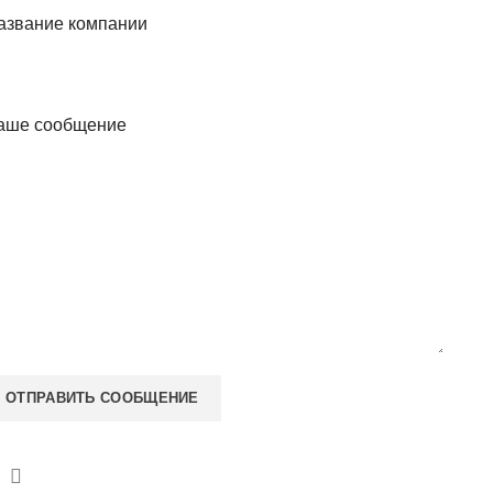
азвание компании
аше сообщение