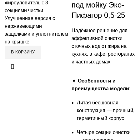
составляла
6490.00 ₽
составляла
5690.00 ₽.
жироуловитель с 3
под мойку Эко-
8500.00 ₽.
6000.00 ₽.
секциями чистки
Пифагор 0,5-25
Улучшенная версия с
нержавеющими
Надёжное решение для
защелками и уплотнителем
эффективной очистки
на крышке
сточных вод от жира на
В КОРЗИНУ
кухнях, в кафе, ресторанах
и частных домах.
🔹 Особенности и
преимущества модели:
Литая бесшовная
конструкция — прочный,
герметичный корпус
Четыре секции очистки