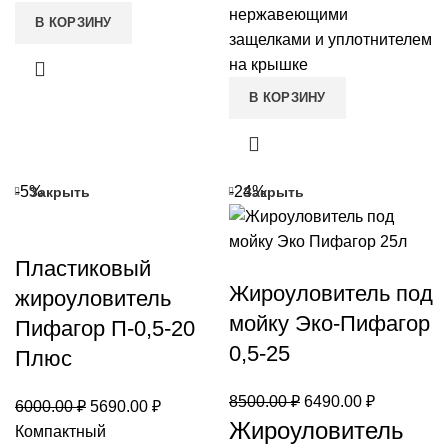
нержавеющими
В КОРЗИНУ
защелками и уплотнителем
на крышке
В КОРЗИНУ
-5%
-24%
Закрыть
Закрыть
Пластиковый
Жироуловитель под
жироуловитель
мойку Эко-Пифагор
Пифагор П-0,5-20
0,5-25
Плюс
Первоначальная
Текущая
8500.00
₽
6490.00
₽
Первоначальная
Текущая
6000.00
₽
5690.00
₽
Жироуловитель
цена
цена:
цена
цена:
Компактный