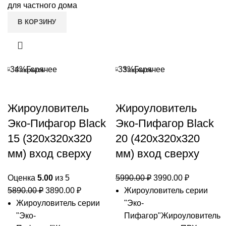
для частного дома
В КОРЗИНУ
-34%
Горячее
-33%
Горячее
Закрыть
Закрыть
Жироуловитель
Жироуловитель
Эко-Пифагор Black
Эко-Пифагор Black
15 (320х320х320
20 (420х320х320
мм) вход сверху
мм) вход сверху
Первоначальная
Текущая
Оценка
5.00
из 5
5990.00
₽
3990.00
₽
Первоначальная
Текущая
цена
цена:
5890.00
₽
3890.00
₽
Жироуловитель серии
цена
цена:
составляла
3990.00 ₽
Жироуловитель серии
"Эко-
составляла
3890.00 ₽.
5990.00 ₽.
"Эко-
Пифагор"Жироуловитель