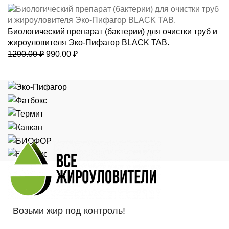
цена
цена:
составляла
890.00 ₽.
1200.00 ₽.
Биологический препарат (бактерии) для очистки труб и
жироуловителя Эко-Пифагор BLACK TAB.
Первоначальная
Текущая
1290.00
₽
990.00
₽
цена
цена:
составляла
990.00 ₽.
1290.00 ₽.
Возьми жир под контроль!