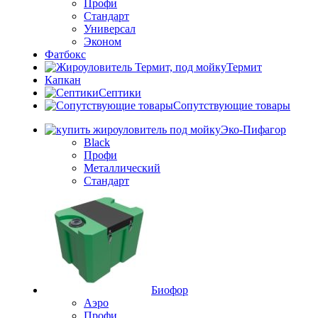
Профи
Стандарт
Универсал
Эконом
Фатбокс
Термит
Капкан
Септики
Сопутствующие товары
Эко-Пифагор
Black
Профи
Металлический
Стандарт
Биофор
Аэро
Профи