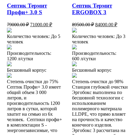
Септик Термит
Септик Термит
Профи+ 3.0 S
ERGOBOX 3
Первоначальная
Текущая
Первоначальная
Текущая
79000.00
₽
71000.00
₽
89500.00
₽
84000.00
₽
цена
цена:
цена
цена:
составляла
составляла
71000.00 ₽.
84000.00
Количество человек: До 5
Количество человек: До 3
79000.00 ₽.
89500.00 ₽.
человек
человек
Производительность:
Производительность:
1200 л/сутки
600 л/сутки
Бесшовный корпус
Бесшовный корпус
Степень очистки до 75%
Степень очистки до 98%
Септик Профи+ 3.0 имеет
Станция глубокой очистки
общий объем 3 000
Эргобокс выполнена по
литров, и
бесшовной технологии с
производительность 1200
использованием
литров в сутки, которой
полимерного материала
хватит на семью из 6х
LLDPE, что прямо влияет
человек. Септики профи+
на прочность и качество
в комплектации S -
конечного изделия.
энергонезависимые, что
Эргобокс 3 раcсчитана на