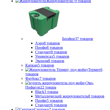
Жироуловители
79 товаров
Биофор
37 товаров
Аэро
8 товаров
Профи
8 товаров
Стандарт
8 товаров
Универсал
5 товаров
Эконом
8 товаров
Капкан
5 товаров
Термит
6
товаров
Фатбокс
7 товаров
Эко-
Пифагор
22 товара
Black
3 товара
Металлический жироуловитель
8 товаров
Профи
5 товаров
Стандарт
6 товаров
Септики
7 товаров