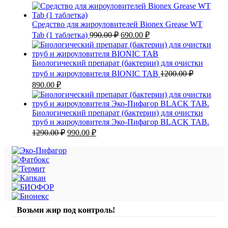
цена
цена:
составляла
590.00 ₽.
990.00 ₽.
Средство для жироуловителей Bionex Grease WT
Первоначальная
Текущая
Tab (1 таблетка)
990.00
₽
690.00
₽
цена
цена:
составляла
690.00 ₽.
990.00 ₽.
Биологический препарат (бактерии) для очистки
труб и жироуловителя BIONIC TAB
1200.00
₽
Первоначальная
Текущая
890.00
₽
цена
цена:
составляла
890.00 ₽.
1200.00 ₽.
Биологический препарат (бактерии) для очистки
труб и жироуловителя Эко-Пифагор BLACK TAB.
Первоначальная
Текущая
1290.00
₽
990.00
₽
цена
цена:
составляла
990.00 ₽.
1290.00 ₽.
Возьми жир под контроль!