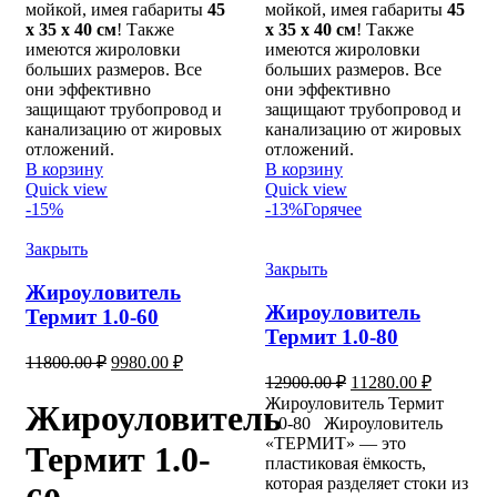
мойкой, имея габариты
45
мойкой, имея габариты
45
х 35 х 40 см
! Также
х 35 х 40 см
! Также
имеются жироловки
имеются жироловки
больших размеров. Все
больших размеров. Все
они эффективно
они эффективно
защищают трубопровод и
защищают трубопровод и
канализацию от жировых
канализацию от жировых
отложений.
отложений.
В корзину
В корзину
Quick view
Quick view
-15%
-13%
Горячее
Закрыть
Закрыть
Жироуловитель
Жироуловитель
Термит 1.0-60
Термит 1.0-80
Первоначальная
Текущая
11800.00
₽
9980.00
₽
цена
цена:
Первоначальная
Текущая
12900.00
₽
11280.00
₽
составляла
цена
цена:
9980.00 ₽.
Жироуловитель Термит
Жироуловитель
составляла
11800.00 ₽.
11280.00
1.0-80 Жироуловитель
12900.00 ₽.
«ТЕРМИТ» — это
Термит 1.0-
пластиковая ёмкость,
которая разделяет стоки из