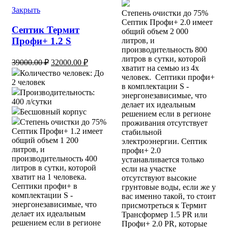
Закрыть
Степень очистки до 75%
Септик Профи+ 2.0 имеет
Септик Термит
общий объем 2 000
Профи+ 1.2 S
литров, и
производительность 800
литров в сутки, которой
Первоначальная
Текущая
39000.00
₽
32000.00
₽
хватит на семью из 4х
цена
цена:
Количество человек: До
человек. Септики профи+
составляла
32000.00 ₽.
2 человек
в комплектации S -
39000.00 ₽.
Производительность:
энергонезависимые, что
400 л/сутки
делает их идеальным
Бесшовный корпус
решением если в регионе
Степень очистки до 75%
проживания отсутствует
Септик Профи+ 1.2 имеет
стабильной
общий объем 1 200
электроэнергии. Септик
литров, и
профи+ 2.0
производительность 400
устанавливается только
литров в сутки, которой
если на участке
хватит на 1 человека.
отсутствуют высокие
Септики профи+ в
грунтовые воды, если же у
комплектации S -
вас именно такой, то стоит
энергонезависимые, что
присмотреться к Термит
делает их идеальным
Трансформер 1.5 PR или
решением если в регионе
Профи+ 2.0 PR, которые