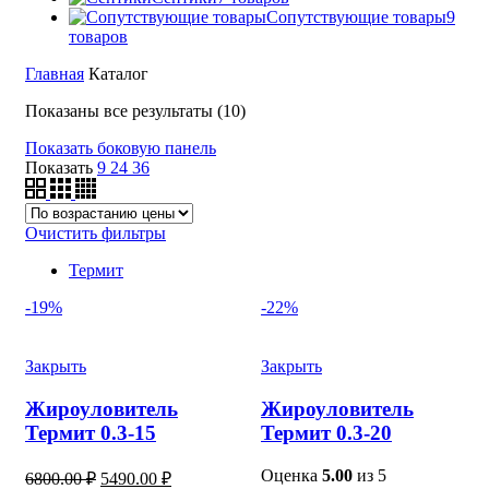
Сопутствующие товары
9
товаров
Главная
Каталог
Цены:
Показаны все результаты (10)
по
Показать боковую панель
возрастанию
Показать
9
24
36
Очистить фильтры
Термит
-19%
-22%
Закрыть
Закрыть
Жироуловитель
Жироуловитель
Термит 0.3-15
Термит 0.3-20
Первоначальная
Текущая
Оценка
5.00
из 5
6800.00
₽
5490.00
₽