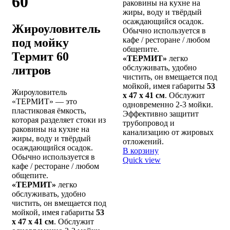
60
раковины на кухне на
жиры, воду и твёрдый
осаждающийся осадок.
Жироуловитель
Обычно используется в
кафе / ресторане / любом
под мойку
общепите.
Термит 60
«ТЕРМИТ»
легко
обслуживать, удобно
литров
чистить, он вмещается под
мойкой, имея габариты
53
Жироуловитель
х 47 х 41 см
. Обслужит
«ТЕРМИТ» — это
одновременно 2-3 мойки.
пластиковая ёмкость,
Эффективно защитит
которая разделяет стоки из
трубопровод и
раковины на кухне на
канализацию от жировых
жиры, воду и твёрдый
отложений.
осаждающийся осадок.
В корзину
Обычно используется в
Quick view
кафе / ресторане / любом
общепите.
«ТЕРМИТ»
легко
обслуживать, удобно
чистить, он вмещается под
мойкой, имея габариты
53
х 47 х 41 см
. Обслужит