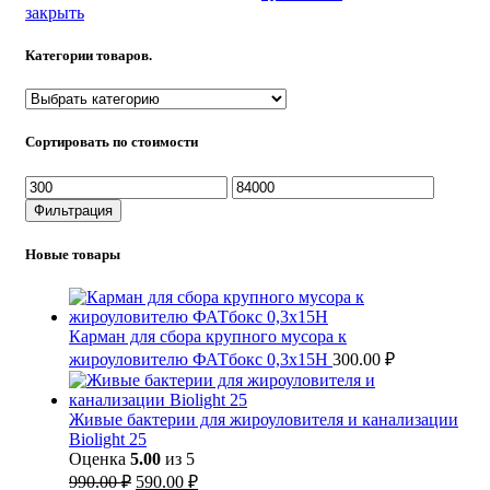
закрыть
Категории товаров.
Сортировать по стоимости
Минимальная
Максимальная
цена
цена
Фильтрация
Новые товары
Карман для сбора крупного мусора к
жироуловителю ФАТбокс 0,3х15Н
300.00
₽
Живые бактерии для жироуловителя и канализации
Biolight 25
Оценка
5.00
из 5
Первоначальная
Текущая
990.00
₽
590.00
₽