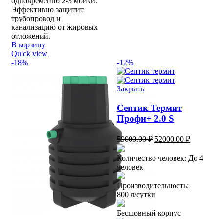
одновременно 2-3 мойки.
Эффективно защитит
трубопровод и
канализацию от жировых
отложений.
В корзину
Quick view
-18%
-12%
Закрыть
Септик Термит
Профи+ 2.0 S
Первоначальная
Текущая
59000.00
₽
52000.00
₽
цена
цена:
составляла
52000.00
Количество человек: До 4
59000.00 ₽.
человек
Производительность:
800 л/сутки
Бесшовный корпус