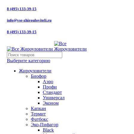
8 (495) 133-39-15
info@vse-zhirouloviteli.ru
8 (495) 133-39-15
Выберите категорию
Жироуловители
Биофор
Аэро
Профи
Стандарт
Универсал
Эконом
Капкан
Термит
Фатбокс
Эко-Пифагор
Black