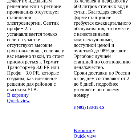
делает их идеальным
3х человек и переработку
решением если в регионе
600 литров сточных вод в
проживания отсутствует
сутки. Благодаря своей
стабильной
форме станция не
электроэнергии. Септик
требуется ежеквартального
профи+ 2.5
обслуживания, что вместе
устанавливается только
с качественными
если на участке
комплектующими,
отсутствуют высокие
доступной ценой и
грунтовые воды, если же у
очисткой до 98% делают
вас именно такой, то стоит
Эргобокс лучшей
присмотреться к Термит
станцией по соотношению
Трансформер 3.0 PR или
цена/качество.
Профи+ 3.0 PR, которые
Сроки доставки по России
созданы, как идеальное
в среднем составляют от 2
решение для районов с
до 6 дней, подробнее
высоким УГВ.
уточняйте по нашему
В корзину
номеру
Quick view
8 (495) 133-39-15
В корзину
Quick view