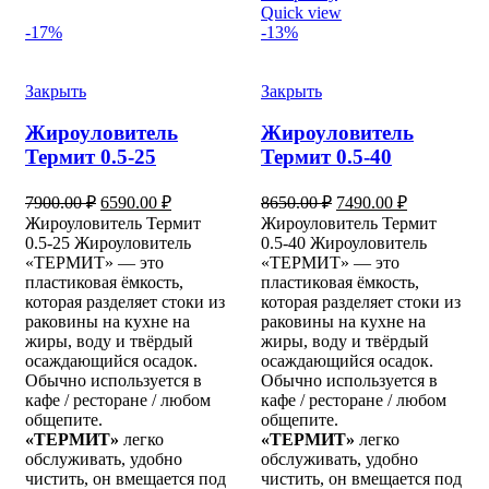
Quick view
-17%
-13%
Закрыть
Закрыть
Жироуловитель
Жироуловитель
Термит 0.5-25
Термит 0.5-40
Первоначальная
Текущая
Первоначальная
Текущая
7900.00
₽
6590.00
₽
8650.00
₽
7490.00
₽
цена
цена:
цена
цена:
Жироуловитель Термит
Жироуловитель Термит
составляла
составляла
6590.00 ₽.
7490.00 ₽.
0.5-25 Жироуловитель
0.5-40 Жироуловитель
7900.00 ₽.
8650.00 ₽.
«ТЕРМИТ» — это
«ТЕРМИТ» — это
пластиковая ёмкость,
пластиковая ёмкость,
которая разделяет стоки из
которая разделяет стоки из
раковины на кухне на
раковины на кухне на
жиры, воду и твёрдый
жиры, воду и твёрдый
осаждающийся осадок.
осаждающийся осадок.
Обычно используется в
Обычно используется в
кафе / ресторане / любом
кафе / ресторане / любом
общепите.
общепите.
«ТЕРМИТ»
легко
«ТЕРМИТ»
легко
обслуживать, удобно
обслуживать, удобно
чистить, он вмещается под
чистить, он вмещается под