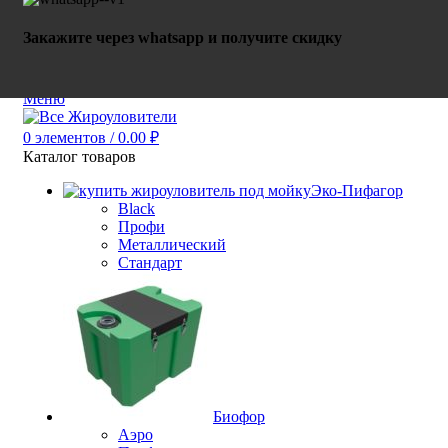
Закажите через whatsapp и получите скидку
0
элементов
/
0.00
₽
Меню
0
элементов
/
0.00
₽
Каталог товаров
Эко-Пифагор
Black
Профи
Металлический
Стандарт
Биофор
Аэро