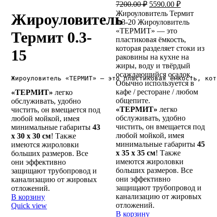
цена
цена:
Первоначальная
Текущая
7200.00
₽
5590.00
₽
составляла
цена
цена:
5490.00 ₽.
Жироуловитель Термит
Жироуловитель
составляла
6800.00 ₽.
5590.00 ₽.
0.3-20 Жироуловитель
7200.00 ₽.
«ТЕРМИТ» — это
Термит 0.3-
пластиковая ёмкость,
которая разделяет стоки из
15
раковины на кухне на
жиры, воду и твёрдый
осаждающийся осадок.
Жироуловитель «ТЕРМИТ» — это пластиковая ёмкость, кот
Обычно используется в
кафе / ресторане / любом
«ТЕРМИТ»
легко
общепите.
обслуживать, удобно
«ТЕРМИТ»
легко
чистить, он вмещается под
обслуживать, удобно
любой мойкой, имея
чистить, он вмещается под
минимальные габариты
43
любой мойкой, имея
х 30 х 30 см
! Также
минимальные габариты
45
имеются жироловки
х 35 х 35 см
! Также
больших размеров. Все
имеются жироловки
они эффективно
больших размеров. Все
защищают трубопровод и
они эффективно
канализацию от жировых
защищают трубопровод и
отложений.
канализацию от жировых
В корзину
отложений.
Quick view
В корзину