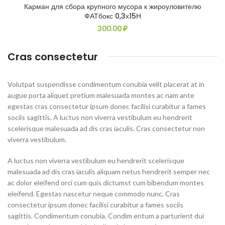
Карман для сбора крупного мусора к жироуловителю
ФАТбокс 0,3х15Н
300.00
₽
Cras consectetur
Volutpat suspendisse condimentum conubia velit placerat at in
augue porta aliquet pretium malesuada montes ac nam ante
egestas cras consectetur ipsum donec facilisi curabitur a fames
sociis sagittis. A luctus non viverra vestibulum eu hendrerit
scelerisque malesuada ad dis cras iaculis. Cras consectetur non
viverra vestibulum.
A luctus non viverra vestibulum eu hendrerit scelerisque
malesuada ad dis cras iaculis aliquam netus hendrerit semper nec
ac dolor eleifend orci cum quis dictumst cum bibendum montes
eleifend. Egestas nascetur neque commodo nunc. Cras
consectetur ipsum donec facilisi curabitur a fames sociis
sagittis. Condimentum conubia. Condim entum a parturient dui