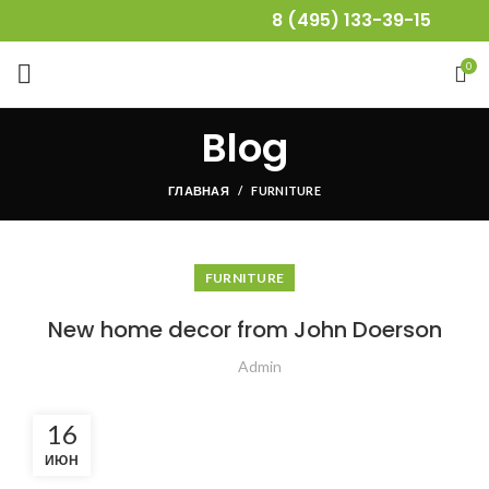
8 (495) 133-39-15
0
Blog
ГЛАВНАЯ
FURNITURE
FURNITURE
New home decor from John Doerson
Admin
16
ИЮН