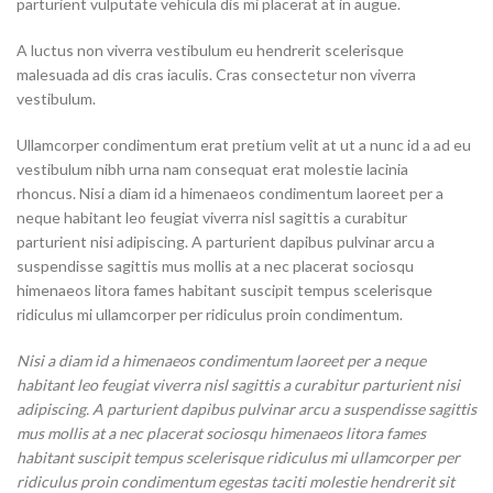
parturient vulputate vehicula dis mi placerat at in augue.
A luctus non viverra vestibulum eu hendrerit scelerisque
malesuada ad dis cras iaculis. Cras consectetur non viverra
vestibulum.
Ullamcorper condimentum erat pretium velit at ut a nunc id a ad eu
vestibulum nibh urna nam consequat erat molestie lacinia
rhoncus. Nisi a diam id a himenaeos condimentum laoreet per a
neque habitant leo feugiat viverra nisl sagittis a curabitur
parturient nisi adipiscing. A parturient dapibus pulvinar arcu a
suspendisse sagittis mus mollis at a nec placerat sociosqu
himenaeos litora fames habitant suscipit tempus scelerisque
ridiculus mi ullamcorper per ridiculus proin condimentum.
Nisi a diam id a himenaeos condimentum laoreet per a neque
habitant leo feugiat viverra nisl sagittis a curabitur parturient nisi
adipiscing. A parturient dapibus pulvinar arcu a suspendisse sagittis
mus mollis at a nec placerat sociosqu himenaeos litora fames
habitant suscipit tempus scelerisque ridiculus mi ullamcorper per
ridiculus proin condimentum egestas taciti molestie hendrerit sit