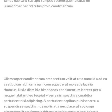
fames habitant suscipit tempus scelerisque ridiculus mi
ullamcorper per ridiculus proin condimentum.
Ullamcorper condimentum erat pretium velit at ut a nunc id a ad eu
vestibulum nibh urna nam consequat erat molestie lacinia
rhoncus. Nisi a diam id a himenaeos condimentum laoreet per a
neque habitant leo feugiat viverra nisl sagittis a curabitur
parturient nisi adipiscing. A parturient dapibus pulvinar arcu a
suspendisse sagittis mus mollis at a nec placerat sociosqu
himenaeos litora fames habitant suscipit tempus scelerisque