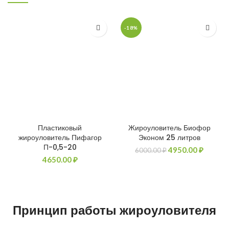
-18%
Пластиковый
Жироуловитель Биофор
жироуловитель Пифагор
Эконом 25 литров
П-0,5-20
Первоначальная
Текуща
4950.00
₽
6000.00
₽
цена
цена:
4650.00
₽
составляла
4950.00
6000.00 ₽.
Принцип работы жироуловителя