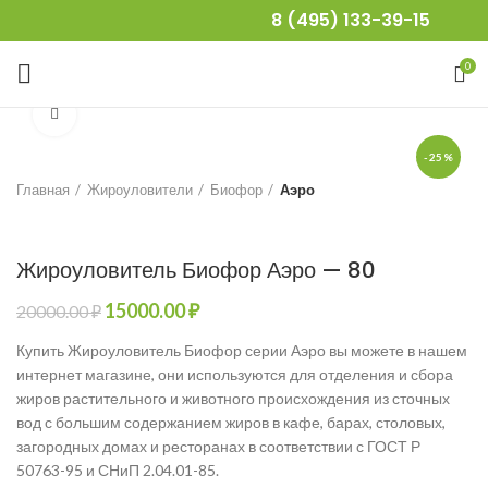
8 (495) 133-39-15
0
Нажмите, чтобы увеличить
-25%
Главная
Жироуловители
Биофор
Аэро
Жироуловитель Биофор Аэро — 80
Первоначальная
Текущая
15000.00
₽
20000.00
₽
цена
цена:
Купить Жироуловитель Биофор серии Аэро вы можете в нашем
составляла
15000.00 ₽.
интернет магазине, они используются для отделения и сбора
20000.00 ₽.
жиров растительного и животного происхождения из сточных
вод с большим содержанием жиров в кафе, барах, столовых,
загородных домах и ресторанах в соответствии с ГОСТ Р
50763-95 и СНиП 2.04.01-85.