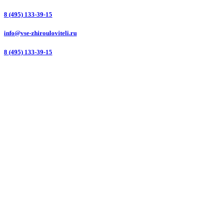
8 (495) 133-39-15
info@vse-zhirouloviteli.ru
8 (495) 133-39-15