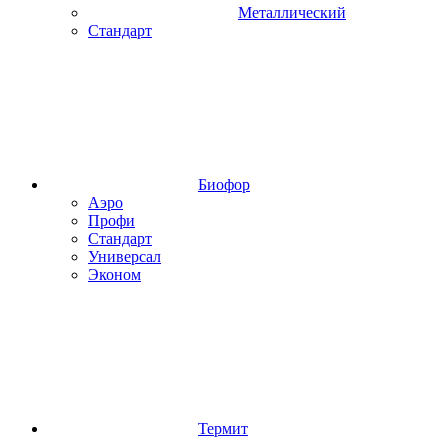
Металлический
Стандарт
Биофор
Аэро
Профи
Стандарт
Универсал
Эконом
Термит