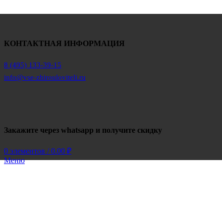
КОНТАКТНАЯ ИНФОРМАЦИЯ
8 (495) 133-39-15
info@vse-zhirouloviteli.ru
Закажите через whatsapp и получите скидку
0
элементов
/
0.00
₽
Меню