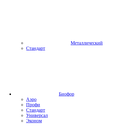
Металлический
Стандарт
Биофор
Аэро
Профи
Стандарт
Универсал
Эконом