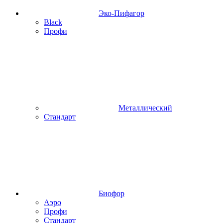
Эко-Пифагор
Black
Профи
Металлический
Стандарт
Биофор
Аэро
Профи
Стандарт