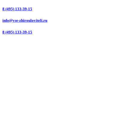
8 (495) 133-39-15
info@vse-zhirouloviteli.ru
8 (495) 133-39-15