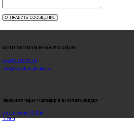
КОНТАКТНАЯ ИНФОРМАЦИЯ
8 (495) 133-39-15
info@vse-zhirouloviteli.ru
Закажите через whatsapp и получите скидку
0
элементов
/
0.00
₽
Меню